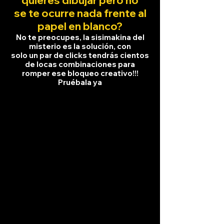
quieres dibujar pero no
se te ocurre nada frente al
papel en blanco?
No te preocupes, la sisimakina del
misterio es la solución, con
solo un par de clicks tendrá
s cientos
de locas combinaciones para
romper ese bloqueo creativo!!!
Pruébala ya