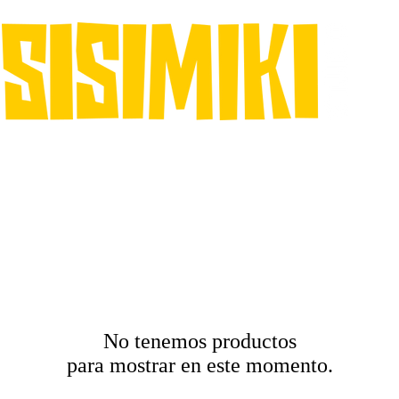
© Co
ngs
CÓMICS
Aguafiestas
PRINTS
CONCEPT ART
No tenemos productos
para mostrar en este momento.