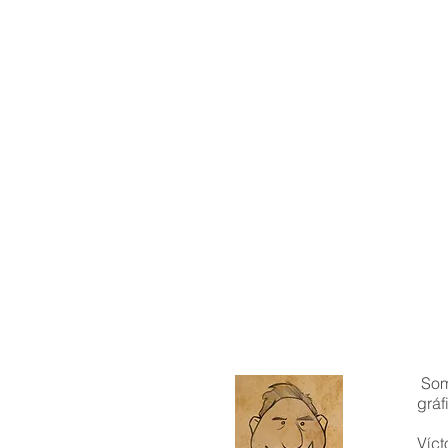
Som
gráf
Víct