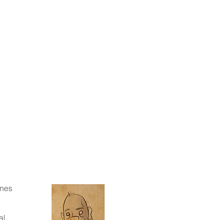
ones
al,